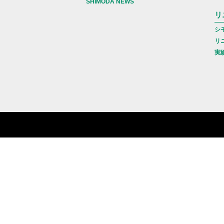
SHIMODA NEWS
リ
シ
リ
実