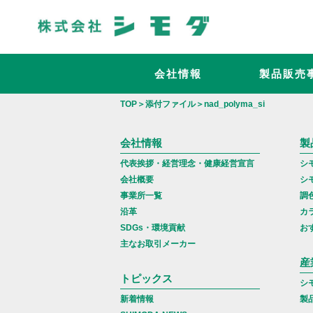
会社情報
製品販売
TOP
添付ファイル
nad_polyma_si
会社情報
製
代表挨拶・経営理念・健康経営宣言
シ
会社概要
シ
事業所一覧
調
沿革
カ
SDGs・環境貢献
お
主なお取引メーカー
産
トピックス
シ
新着情報
製