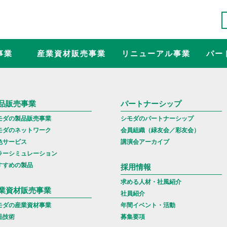
事業
産業資材販売事業
リニューアル事業
パー
品販売事業
パートナーシップ
モダの製品販売事業
シモダのパートナーシップ
モダのネットワーク
会員組織（緑友会／彩友会）
色サービス
講演会アーカイブ
ラーシミュレーション
すすめの製品
採用情報
求める人材・社風紹介
業資材販売事業
社員紹介
モダの産業資材事業
年間イベント・活動
品技術
募集要項