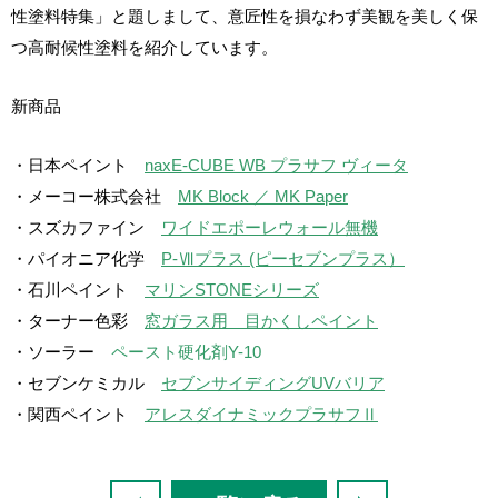
性塗料特集」と題しまして、意匠性を損なわず美観を美しく保
つ高耐候性塗料を
紹介しています
。
新商品
・日本ペイント
naxE-CUBE WB プラサフ ヴィータ
・メーコー株式会社
MK Block ／ MK Paper
・スズカファイン
ワイドエポーレウォール無機
・パイオニア化学
P-Ⅶプラス (ピーセブンプラス）
・
石川ペイント
マリンSTONEシリーズ
・ターナー色彩
窓ガラス用 目かくしペイント
・ソーラー
ペースト硬化剤Y-10
・セブンケミカル
セブンサイディングUVバリア
・関西ペイント
アレスダイナミックプラサフⅡ